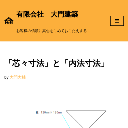
有限会社 大門建築
コ
ン
お客様の信頼に真心をこめておこたえする
テ
ン
「芯々寸法」と「内法寸法」
ツ
by
大門大輔
へ
ス
キ
ッ