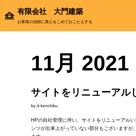
有限会社 大門建築
コ
お客様の信頼に真心をこめておこたえする
ン
テ
ン
ツ
11月 2021
へ
ス
キ
ッ
サイトをリニューアル
プ
by
d-kenchiku
HPの自社管理に伴い、サイトをリニューアルい
ンツが出来上がっていない部分もございますが