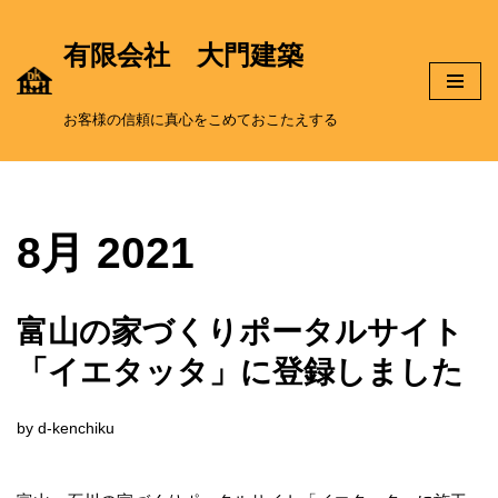
有限会社 大門建築
コ
ン
お客様の信頼に真心をこめておこたえする
テ
ン
8月 2021
ツ
へ
富山の家づくりポータルサイト
「イエタッタ」に登録しました
ス
キ
by
d-kenchiku
ッ