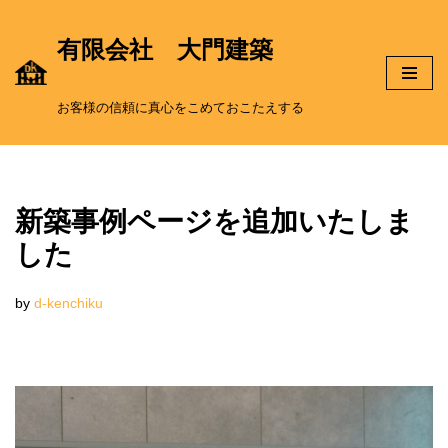
有限会社 大門建築
コ
ン
お客様の信頼に真心をこめておこたえする
テ
ン
新築事例ページを追加いたしま
ツ
した
へ
by
d-kenchiku
ス
キ
ッ