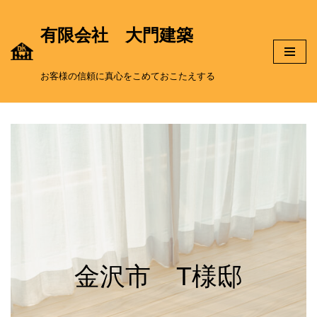
有限会社 大門建築
コ
ン
お客様の信頼に真心をこめておこたえする
テ
ン
ツ
へ
ス
金沢市 T様邸
キ
ッ